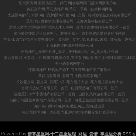
绍兴泵阀网-泵阀供应商，阀门网|水泵网|阀门品牌网泵阀价格，
黄石房产网-黄石房地产网-黄石二手房
纵横捭阖网络
大连泵阀|阀门|水泵|阀门品牌|泵阀行情|阀门交易
临沂妙笔信息科技有限公司
重庆洋庆西餐饮管理有限公司
上海菁芜科技有限公司
洪湖人才网 洪湖招聘网 洪湖人才人事网
台湾合迪生物科技有限公司 - 首页
张小璐律师团诉讼研究中心
林林小窩 - 一位野生網絡愛好者的小站點
首页-太原市达益星商贸有限公司
剧潮网
立方. 发现, 探索, 未知
趣头条，趣生活
上海北速诗网络科技有限公司
环氧地坪_旧地坪翻新_混凝土密封固化剂厂家_嘉兴地坪公司
烟台泵阀网-水泵网|止回阀,调节阀,离心泵,管道泵,自吸泵,化工泵,螺杆泵阀门品牌网
专业的泵阀网平台
停车场地坪-环氧地坪施工-商丘环氧地坪漆厂家价格
马鞍山泵阀网_泵阀门_制造供应泵阀门
长沙花卉网_花卉网_养花知识_花卉图片大全_花卉图片及名称大全
台湾润达化工有限公司 - 首页
山西荣盛电子有限公司 - 首页
福建厦门市华宇房地产有限公司 - 首页
山西长久旅游有限公司 - 首页
湖南开福区创新房地产有限公司 - 首页
河北立信旅游集团有限公司 - 首页
郑州阀门网-球阀,闸阀,截止阀,止回阀,过滤器
银川泵阀网|阀门|离心泵|泵配件|为您提供最专业的资讯平台
Powered by
惜寒星座网-十二星座运程_财运_爱情_事业运分析
RSS地