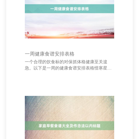
报表经管。按时完成月度、季度财务报表，确
保数据确凿、准确，为经管层决议提供可靠依
据。同期，加强财务轨制诞生，范例业务历
程，训导
一周健康食谱安排表格
一个合理的饮食标的对保抓体格健康至关遑
急。以下是一周的健康食谱安排表格惜寒星座
网-十二星座运程_财运_爱情_事业运分析，匡
助你科学搭配养分，平衡摄入各样食品。 周一
至周日，每天三餐加一次健康加餐，确保卵白
质、膳食纤维、维生素和矿物资的弥散供应。
早餐以全谷物、鸡蛋或牛奶为主，搭配生果；
午餐遴荐糙米、杂粮饭或全麦面包，搭配瘦肉
和多种蔬菜；晚餐则以低脂卵白和多量蔬菜为
主，幸免高油高糖。 举例，周一早餐可选燕麦
粥配苹果和坚果，午餐吃鸡胸肉沙拉配藜麦，
晚餐为清蒸鱼和炒西兰花。周二可尝试豆腐蔬
菜汤配全麦馒