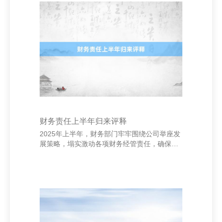
力。 2. **“每一天齐是新的运转。”** 无论昨天
何等晦气，今天齐是重新动身的契机。 3. **“你
比昨天的我方更优秀。”** 超越不在于瞬息，而
在于陆续的戮力。 4. **“心胸感德，材干看见好
意思好。”** 学会感德，能让咱们更帮忙当下
财务责任上半年归来评释
2025年上半年，财务部门牢牢围绕公司举座发
展策略，塌实激动各项财务经管责任，确保了
公司资金安全、账务范例和财务数据的准确实
时。现将主要责任情况归来如下： 信阳市艺贝
机电有限公司-水泵-水泵风机-机电的销售 一是
加强预算经管，训导资金使用效果。笔据公司
研讨办法，科学编制并严格执行预算规划，对
各部门用度进作为态监控，灵验适度资本支
拨，提高资金使用效益。 二是强化司帐核算与