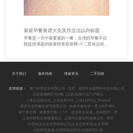
家庭早餐食谱大全及作念法以内标题
早餐是一天中最要紧的一餐，合理的早餐不仅
能提供满盈的能量惜寒星座网-十二星座运程_
财运_爱情_事业运分析，还能升迁一天的成
果。以下是一些浅易又可口的家庭早餐食谱，
相宜不毛的清早。 **1. 西法煎蛋三明治** 将鸡
蛋打散，加入极少盐和胡椒粉，用平底锅煎成
蛋饼。取两片全麦面包，夹入煎蛋、生菜和火
关于我们
服务指南
维修资讯
二手回收
腿，再加一丝蛋黄酱，养分又可口。 **2. 燕麦
牛奶粥** 将燕麦片与牛奶一同煮沸，加入适量
友情链接：
澳门华胜农业有限公司 - 首页
温州市合创网络科技有限公司
蜂蜜或生果干，搅动均匀即可。可搭配坚果加
安庆泵阀网|行情|阀门交易-泵阀行业门户网站
多口感，健康又饱腹。 **3. 登第豆乳油条** 信
上海后花园论坛_上海龙凤419_上海419论坛_Powere
阳市艺贝机电有限公司
重庆洋庆西餐饮管理有限公司
临朐市春联保一零土特产商行
南宁养生网 - 健康养生第一门户，提供养生保健，疾病防护，营
上海市静安区咿娅服装店
山西鸿运新材料有限公司 - 首页
许昌锦义企业管理有限公司|企业总部管理|企业管理
台前鲜花速递-台前同城送鲜花-台前鲜花订购